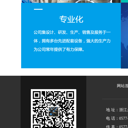
网站
地 址：
浙江
电 话：0577-6
传 真：0577-6